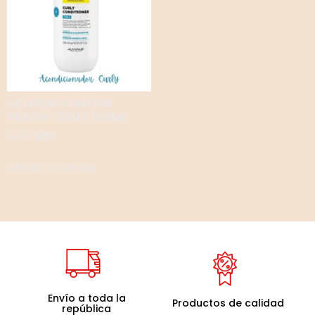
ACONDICIONADOR
YELLOW CURLY 500ML
$
200
$
195
Añadir al carrito
Envío a toda la
Productos de calidad
república