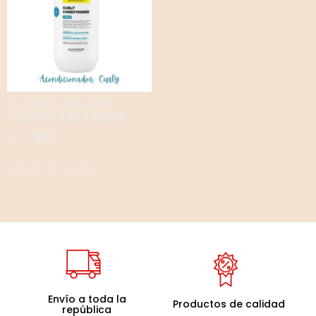
ACONDICIONADOR
YELLOW CURLY 500ML
$
200
$
195
Añadir al carrito
Envío a toda la
Productos de calidad
república