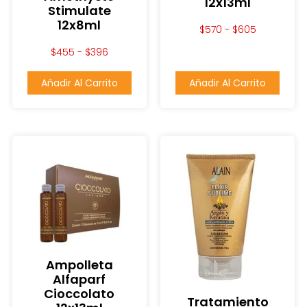
12x13ml
Stimulate
12x8ml
$
570
-
$
605
$
455
-
$
396
Añadir Al Carrito
Añadir Al Carrito
Ampolleta
Alfaparf
Cioccolato
Tratamiento