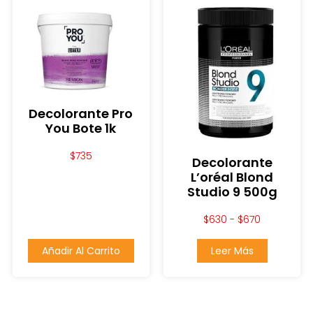
Decolorante Pro
You Bote 1k
$
735
Decolorante
L’oréal Blond
Studio 9 500g
$
630
-
$
670
Añadir Al Carrito
Leer Más