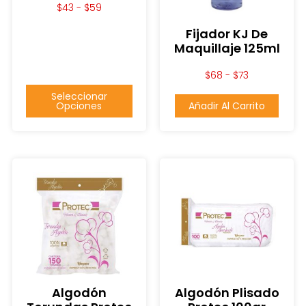
$
43
-
$
59
Fijador KJ De
Maquillaje 125ml
$
68
-
$
73
Seleccionar
Opciones
Añadir Al Carrito
Algodón
Algodón Plisado