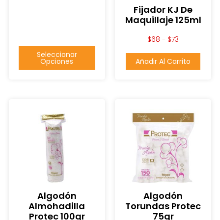
Fijador KJ De
Maquillaje 125ml
$
68
-
$
73
Seleccionar
Opciones
Añadir Al Carrito
Algodón
Algodón
Almohadilla
Torundas Protec
Protec 100gr
75gr