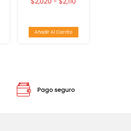
$
2,020
-
$
2,110
Añadir Al Carrito
Pago seguro