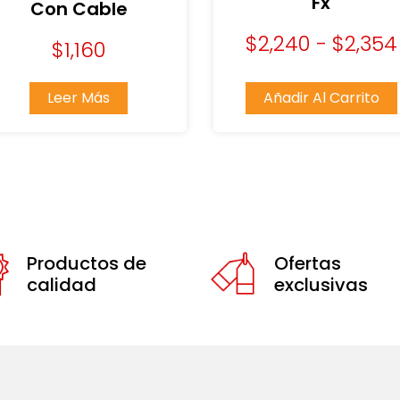
Fx
Con Cable
$
2,240
-
$
2,354
$
1,160
Leer Más
Añadir Al Carrito
Productos de
Ofertas
calidad
exclusivas