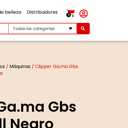
de belleza
Distribuidores
0
Todas las categorías
cos
/
Máquinas
/ Clipper Ga.ma Gbs
ca
 Ga.ma Gbs
ll Negro