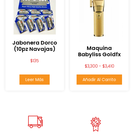
Jabonera Dorco
Maquina
(10pz Navajas)
Babyliss Goldfx
$
135
$
3,300
-
$
3,410
Leer Más
Añadir Al Carrito