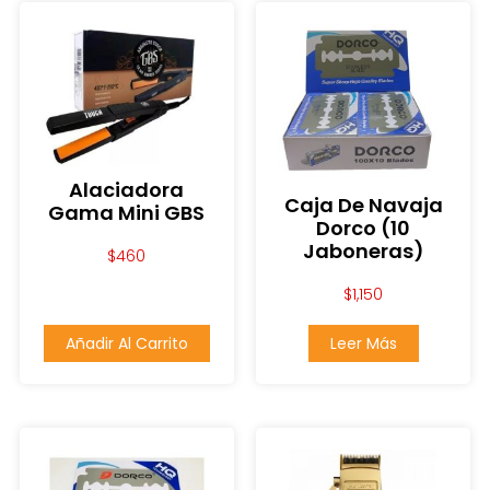
Alaciadora
Caja De Navaja
Gama Mini GBS
Dorco (10
Jaboneras)
$
460
$
1,150
Añadir Al Carrito
Leer Más